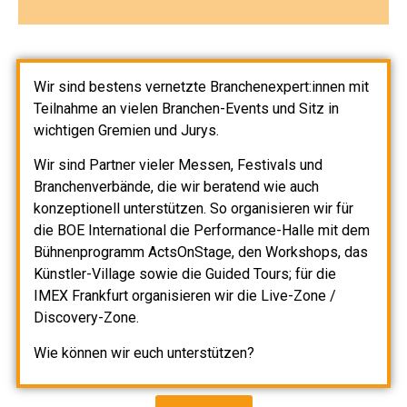
memo-media bietet crossmediale
Wir sind bestens vernetzte Branchenexpert:innen mit
Vermarktungsmöglichkeiten mit zielgerichtetem
Teilnahme an vielen Branchen-Events und Sitz in
Verteiler im Print- und Online-Bereich
wichtigen Gremien und Jurys.
Wir sind Partner vieler Messen, Festivals und
Branchenverbände, die wir beratend wie auch
konzeptionell unterstützen. So organisieren wir für
die BOE International die Performance-Halle mit dem
Bühnenprogramm ActsOnStage, den Workshops, das
Künstler-Village sowie die Guided Tours; für die
IMEX Frankfurt organisieren wir die Live-Zone /
Discovery-Zone.
Wie können wir euch unterstützen?